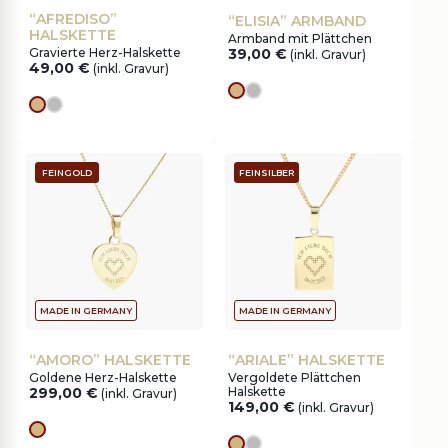
“AFREDISO”
“ELISIA” ARMBAND
HALSKETTE
Armband mit Plättchen
Gravierte Herz-Halskette
39,00
€
(inkl. Gravur)
49,00
€
(inkl. Gravur)
Goldes
silver
Goldes
silver
FEINGOLD
FEINSILBER
MADE IN GERMANY
MADE IN GERMANY
“AMORO” HALSKETTE
“ARIALE” HALSKETTE
Goldene Herz-Halskette
Vergoldete Plättchen
299,00
€
Halskette
(inkl. Gravur)
149,00
€
(inkl. Gravur)
Goldes