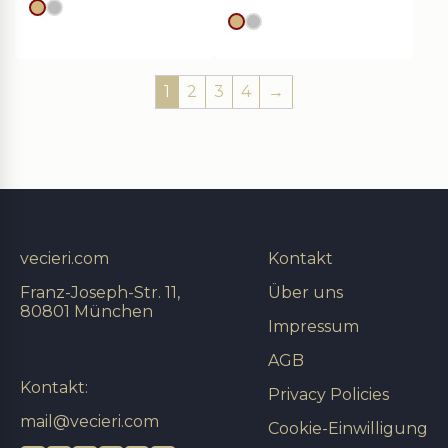
Goldes
silver
Goldes
silver
1
2
3
4
→
vecieri.com
Kontakt
Franz-Joseph-Str. 11,
Über uns
80801 München
Impressum
AGB
Kontakt:
Privacy Policies
mail@vecieri.com
Cookie-Einwilligung