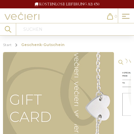
🚚
KOSTENLOSE LIEFERUNG AB €50
0
Cart
Search
Start
Geschenk-Gutschein