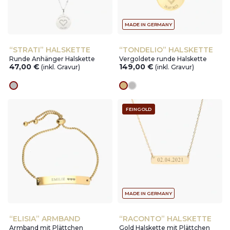
MADE IN GERMANY
“STRATI” HALSKETTE
“TONDELIO” HALSKETTE
Runde Anhänger Halskette
Vergoldete runde Halskette
47,00
€
149,00
€
(inkl. Gravur)
(inkl. Gravur)
silver
Goldes
silver
FEINGOLD
MADE IN GERMANY
“ELISIA” ARMBAND
“RACONTO” HALSKETTE
Armband mit Plättchen
Gold Halskette mit Plättchen