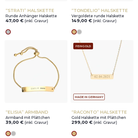
“STRATI” HALSKETTE
“TONDELIO” HALSKETTE
Runde Anhänger Halskette
Vergoldete runde Halskette
47,00
€
149,00
€
(inkl. Gravur)
(inkl. Gravur)
silver
Goldes
silver
FEINGOLD
MADE IN GERMANY
“ELISIA” ARMBAND
“RACONTO” HALSKETTE
Armband mit Plättchen
Gold Halskette mit Plättchen
39,00
€
299,00
€
(inkl. Gravur)
(inkl. Gravur)
Goldes
silver
Goldes