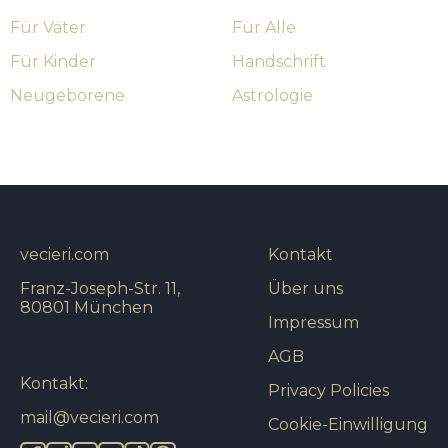
Für Väter
Für Alle
Für Kinder
Handschrift
Neugeborene
Astrologie
vecieri.com
Kontakt
Franz-Joseph-Str. 11,
Über uns
80801 München
Impressum
AGB
Kontakt:
Privacy Policies
mail@vecieri.com
Cookie-Einwilligung