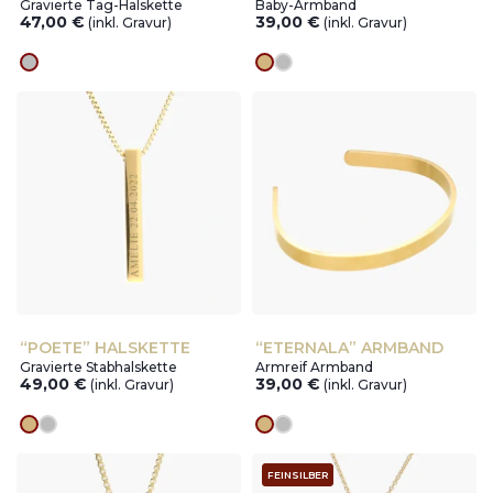
Gravierte Tag-Halskette
Baby-Armband
47,00
€
39,00
€
(inkl. Gravur)
(inkl. Gravur)
silver
Goldes
silver
“POETE” HALSKETTE
“ETERNALA” ARMBAND
Gravierte Stabhalskette
Armreif Armband
49,00
€
39,00
€
(inkl. Gravur)
(inkl. Gravur)
Goldes
silver
Goldes
silver
FEINSILBER