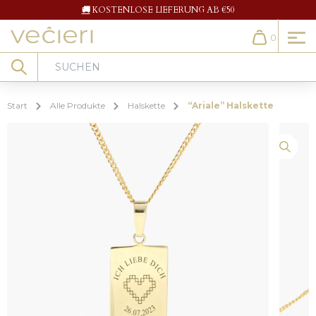
🚚
KOSTENLOSE LIEFERUNG AB €50
0
Cart
Search
Start
Alle Produkte
Halskette
“Ariale” Halskette