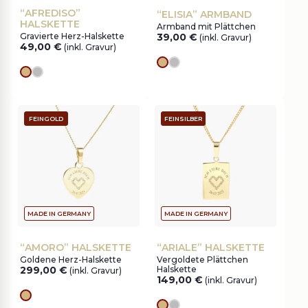
“AFREDISO”
“ELISIA” ARMBAND
HALSKETTE
Armband mit Plättchen
Gravierte Herz-Halskette
39,00
€
(inkl. Gravur)
49,00
€
(inkl. Gravur)
Goldes
silver
Goldes
silver
FEINGOLD
FEINSILBER
MADE IN GERMANY
MADE IN GERMANY
“AMORO” HALSKETTE
“ARIALE” HALSKETTE
Goldene Herz-Halskette
Vergoldete Plättchen
299,00
€
Halskette
(inkl. Gravur)
149,00
€
(inkl. Gravur)
Goldes