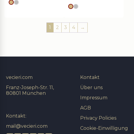
Goldes
silver
Goldes
silver
1
2
3
4
→
vecieri.com
Kontakt
Franz-Joseph-Str. 11,
Über uns
80801 München
Impressum
AGB
Kontakt:
Privacy Policies
mail@vecieri.com
Cookie-Einwilligung