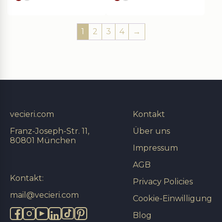
Goldes
silver
Goldes
silver
1
2
3
4
→
vecieri.com
Kontakt
Franz-Joseph-Str. 11,
Über uns
80801 München
Impressum
AGB
Kontakt:
Privacy Policies
mail@vecieri.com
Cookie-Einwilligung
Blog