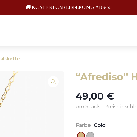
🚚
KOSTENLOSE LIEFERUNG AB €50
Halskette
“Afrediso” 
49,00
€
pro Stück - Preis einschl
Farbe
: Gold