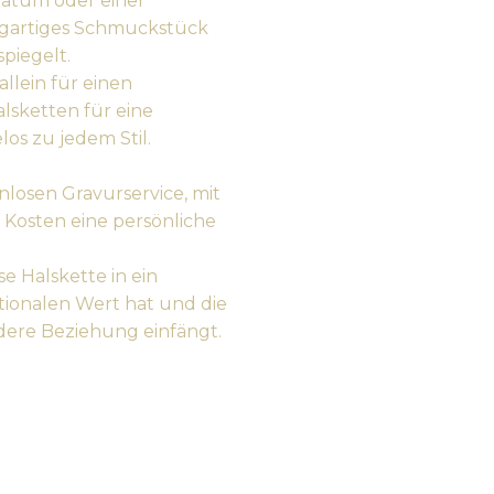
Datum oder einer
zigartiges Schmuckstück
spiegelt.
llein für einen
lsketten für eine
os zu jedem Stil.
losen Gravurservice, mit
 Kosten eine persönliche
e Halskette in ein
tionalen Wert hat und die
dere Beziehung einfängt.