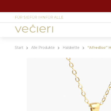
FÜR SIE
FÜR IHN
FÜR ALLE
Site
language
select
Start
Alle Produkte
Halskette
“Afrediso” 