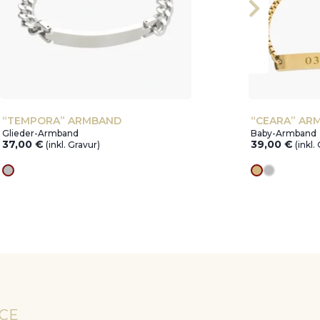
“TEMPORA” ARMBAND
“CEARA” AR
Glieder-Armband
Baby-Armband
37,00
€
39,00
€
(inkl. Gravur)
(inkl.
silver
Goldes
silver
ICE