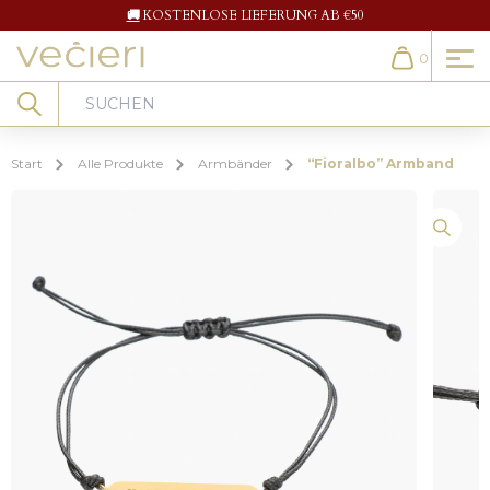
🚚
KOSTENLOSE LIEFERUNG AB €50
0
Cart
Search
Start
Alle Produkte
Armbänder
“Fioralbo” Armband