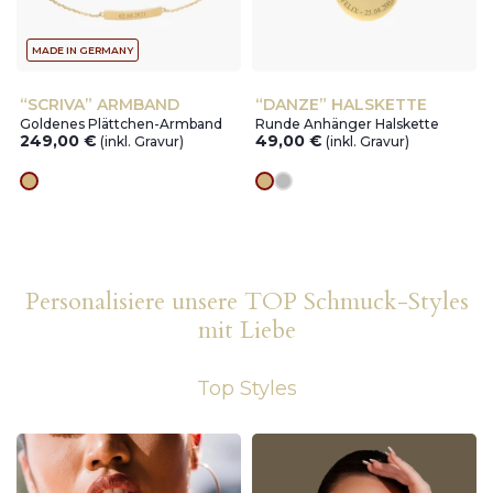
MADE IN GERMANY
“SCRIVA” ARMBAND
“DANZE” HALSKETTE
Goldenes Plättchen-Armband
Runde Anhänger Halskette
249,00
€
49,00
€
(inkl. Gravur)
(inkl. Gravur)
Goldes
Goldes
silver
Personalisiere unsere TOP Schmuck-Styles
mit Liebe
Top Styles