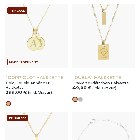
FEINGOLD
MADE IN GERMANY
“DOPPIOLO” HALSKETTE
“DUBLA” HALSKETTE
Gold Double Anhänger
Gravierte Plättchen Halskette
Halskette
49,00
€
(inkl. Gravur)
299,00
€
(inkl. Gravur)
Goldes
silver
Goldes
FEINSILBER