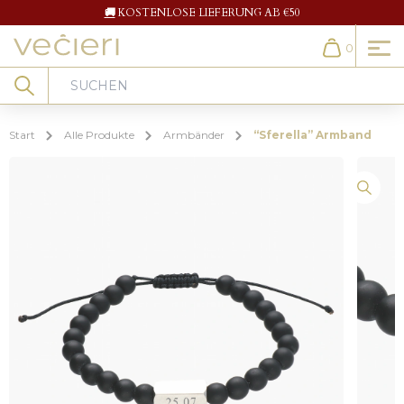
🚚
KOSTENLOSE LIEFERUNG AB €50
0
Cart
Search
Start
Alle Produkte
Armbänder
“Sferella” Armband