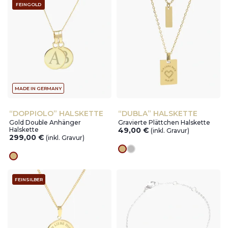
FEINGOLD
MADE IN GERMANY
“DOPPIOLO” HALSKETTE
“DUBLA” HALSKETTE
Gold Double Anhänger
Gravierte Plättchen Halskette
Halskette
49,00
€
(inkl. Gravur)
299,00
€
(inkl. Gravur)
Goldes
silver
Goldes
FEINSILBER