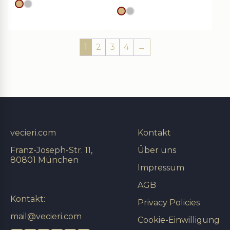
Goldes
silver
Goldes
silver
1
2
3
4
→
vecieri.com
Kontakt
Franz-Joseph-Str. 11,
Über uns
80801 München
Impressum
AGB
Kontakt:
Privacy Policies
mail@vecieri.com
Cookie-Einwilligung