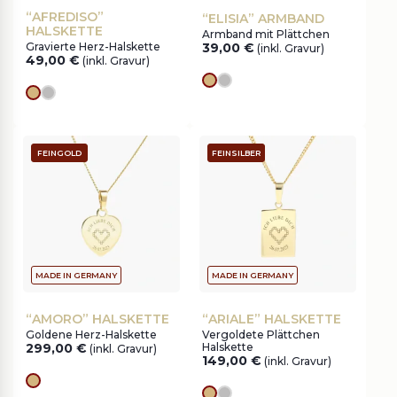
“AFREDISO”
“ELISIA” ARMBAND
HALSKETTE
Armband mit Plättchen
Gravierte Herz-Halskette
39,00
€
(inkl. Gravur)
49,00
€
(inkl. Gravur)
Goldes
silver
Goldes
silver
FEINGOLD
FEINSILBER
MADE IN GERMANY
MADE IN GERMANY
“AMORO” HALSKETTE
“ARIALE” HALSKETTE
Goldene Herz-Halskette
Vergoldete Plättchen
299,00
€
Halskette
(inkl. Gravur)
149,00
€
(inkl. Gravur)
Goldes