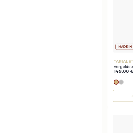
MADE IN
“ARIALE
Vergoldete
149,00
Goldes
silve