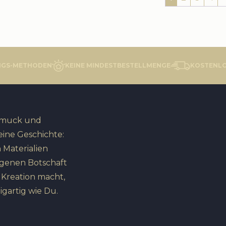
NGS-METHODEN
KEINE MINDESTBESTELLMENGE
KOSTENLO
hmuck und
eine Geschichte:
 Materialien
igenen Botschaft
n Kreation macht,
igartig wie Du.