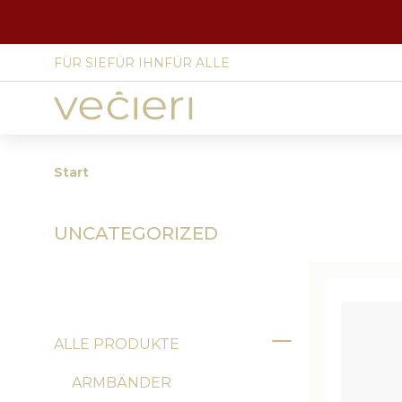
FÜR SIE
FÜR IHN
FÜR ALLE
Site
language
select
Start
UNCATEGORIZED
ALLE PRODUKTE
Toggle
ARMBÄNDER