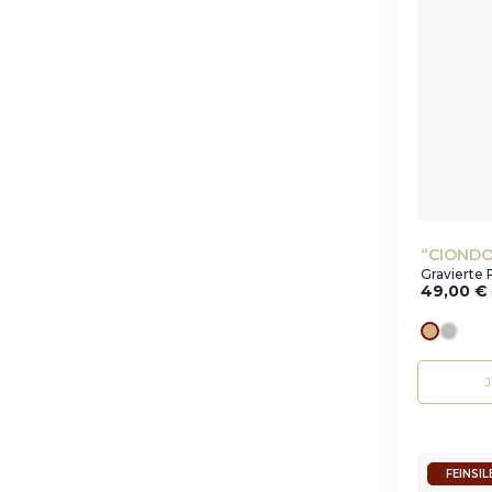
“CIONDO
Gravierte 
49,00
€
Goldes
silve
FEINSI