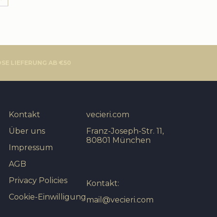
SE LIEFERUNG AB €50
Kontakt
vecieri.com
Über uns
Franz-Joseph-Str. 11,
80801 München
Impressum
AGB
Privacy Policies
Kontakt:
Cookie-Einwilligung
mail@vecieri.com