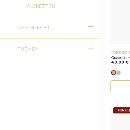
HALSKETTEN
GESCHLECHT
Toggle
THEMEN
Toggle
“AFREDI
Gravierte 
49,00
€
Goldes
silve
FEINSI