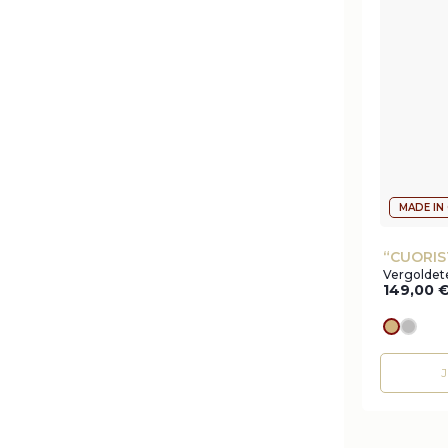
MADE IN
“CUORIS
Vergoldet
149,00
Goldes
silve