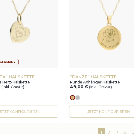
 GERMANY
TA” HALSKETTE
“DANZE” HALSKETTE
e Herz-Halskette
Runde Anhänger Halskette
€
49,00
€
(inkl. Gravur)
(inkl. Gravur)
r
Goldes
silver
JETZT KONFIGURIEREN
JETZT KONFIGURIEREN
1
2
3
4