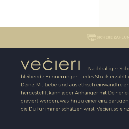
SICHERE ZAHLU
Nachhaltiger Sc
bleibende Erinnerungen. Jedes Stück erzählt 
Deine. Mit Liebe und aus ethisch einwandfreien
hergestellt, kann jeder Anhänger mit Deiner e
graviert werden, was ihn zu einer einzigartige
die Du für immer schätzen wirst. Vecieri, so einz