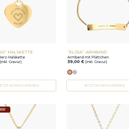
SO” HALSKETTE
“ELISIA” ARMBAND
Herz-Halskette
Armband mit Plättchen
39,00
€
(inkl. Gravur)
(inkl. Gravur)
r
Goldes
silver
JETZT KONFIGURIEREN
JETZT KONFIGURIEREN
LBER