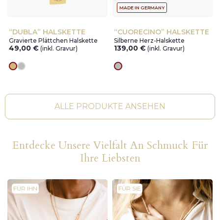
MADE IN GERMANY
“DUBLA” HALSKETTE
“CUORECINO” HALSKETTE
Gravierte Plättchen Halskette
Silberne Herz-Halskette
49,00
€
139,00
€
(inkl. Gravur)
(inkl. Gravur)
Goldes
silver
silver
ALLE PRODUKTE ANSEHEN
Entdecke Unsere Vielfalt An Schmuck Für
Ihre Liebsten
FÜR IHN
FÜR SIE