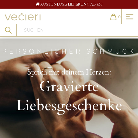
🚚
KOSTENLOSE LIEFERUNG AB €50
0
Cart
Search
PERSÖNLICHER SCHMUCK
Sprich mit deinem Herzen:
Gravierte
Liebesgeschenke