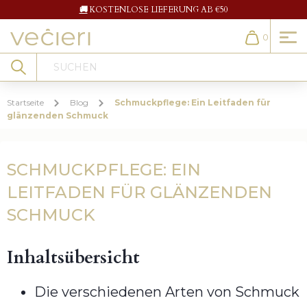
🚚
KOSTENLOSE LIEFERUNG AB €50
0
Cart
Search
Startseite
Blog
Schmuckpflege: Ein Leitfaden für
glänzenden Schmuck
SCHMUCKPFLEGE: EIN
LEITFADEN FÜR GLÄNZENDEN
SCHMUCK
Inhaltsübersicht
Die verschiedenen Arten von Schmuck