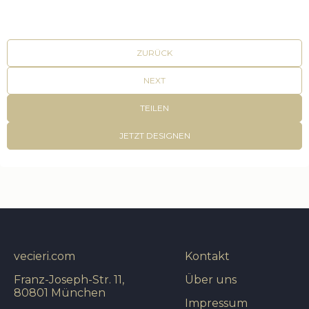
ZURÜCK
NEXT
TEILEN
JETZT DESIGNEN
vecieri.com
Kontakt
Franz-Joseph-Str. 11,
Über uns
80801 München
Impressum