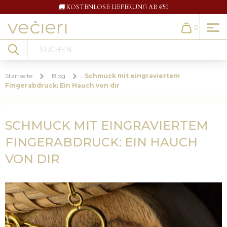
🚚
KOSTENLOSE LIEFERUNG AB €50
0
Cart
Search
Startseite
Blog
Schmuck mit eingraviertem
Fingerabdruck: Ein Hauch von dir
SCHMUCK MIT EINGRAVIERTEM
FINGERABDRUCK: EIN HAUCH
VON DIR