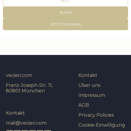
NEXT
TEILEN
JETZT DESIGNEN
vecieri.com
Kontakt
Franz-Joseph-Str. 11,
Über uns
80801 München
Impressum
AGB
Kontakt:
Privacy Policies
mail@vecieri.com
Cookie-Einwilligung