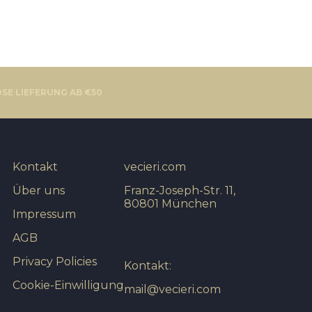
SE LIEFERUNG AB €50
Kontakt
vecieri.com
Über uns
Franz-Joseph-Str. 11,
80801 München
Impressum
AGB
Privacy Policies
Kontakt:
Cookie-Einwilligung
mail@vecieri.com