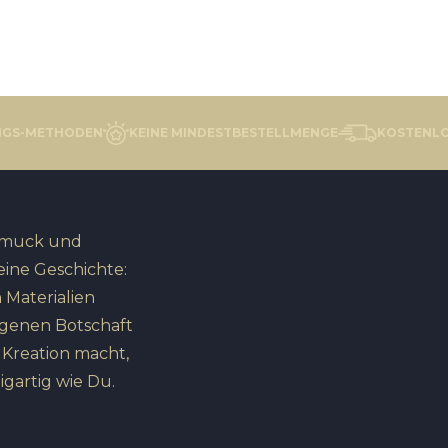
NGS-METHODEN
KEINE MINDESTBESTELLMENGE
KOSTENLO
hmuck und
eine Geschichte:
 Materialien
igenen Botschaft
n Kreation macht,
igartig wie Du.