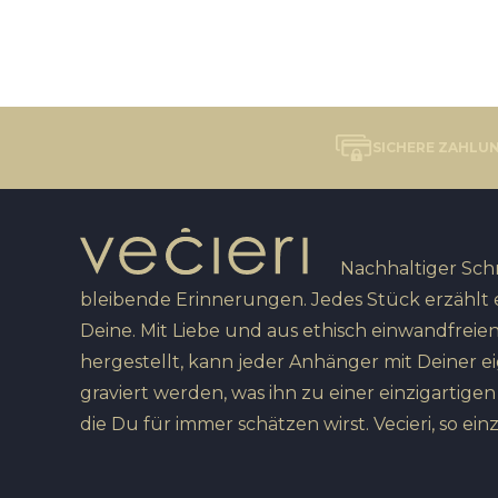
SICHERE ZAHLU
Nachhaltiger Sc
bleibende Erinnerungen. Jedes Stück erzählt 
Deine. Mit Liebe und aus ethisch einwandfreien
hergestellt, kann jeder Anhänger mit Deiner e
graviert werden, was ihn zu einer einzigartige
die Du für immer schätzen wirst. Vecieri, so einz